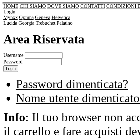
HOME
CHI SIAMO
DOVE SIAMO
CONTATTI
CONDIZIONI 
Login
Mynxx
Optima
Geneva
Helvetica
Lucida
Georgia
Trebuchet
Palatino
Area Riservata
Username
Password
Password dimenticata?
Nome utente dimenticato
Info
: Il tuo browser non acc
il carrello e fare acquisti de