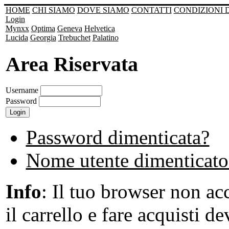
HOME
CHI SIAMO
DOVE SIAMO
CONTATTI
CONDIZIONI 
Login
Mynxx
Optima
Geneva
Helvetica
Lucida
Georgia
Trebuchet
Palatino
Area Riservata
Username
Password
Password dimenticata?
Nome utente dimenticato
Info
: Il tuo browser non acc
il carrello e fare acquisti de