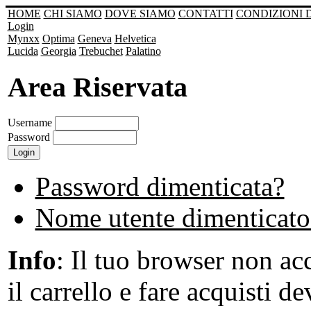
HOME
CHI SIAMO
DOVE SIAMO
CONTATTI
CONDIZIONI 
Login
Mynxx
Optima
Geneva
Helvetica
Lucida
Georgia
Trebuchet
Palatino
Area Riservata
Username
Password
Password dimenticata?
Nome utente dimenticato
Info
: Il tuo browser non acc
il carrello e fare acquisti de