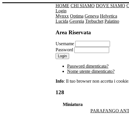
HOME
CHI SIAMO
DOVE SIAMO
Login
Mynxx
Optima
Geneva
Helvetica
Lucida
Georgia
Trebuchet
Palatino
Area Riservata
Username
Password
Password dimenticata?
Nome utente dimenticato?
Info
: Il tuo browser non accetta i cookie. 
128
Miniatura
PARAFANGO ANTE