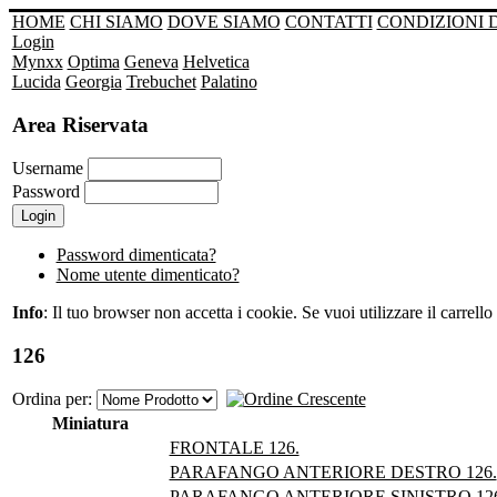
HOME
CHI SIAMO
DOVE SIAMO
CONTATTI
CONDIZIONI 
Login
Mynxx
Optima
Geneva
Helvetica
Lucida
Georgia
Trebuchet
Palatino
Area Riservata
Username
Password
Password dimenticata?
Nome utente dimenticato?
Info
: Il tuo browser non accetta i cookie. Se vuoi utilizzare il carrello 
126
Ordina per:
Miniatura
FRONTALE 126.
PARAFANGO ANTERIORE DESTRO 126.
PARAFANGO ANTERIORE SINISTRO 126