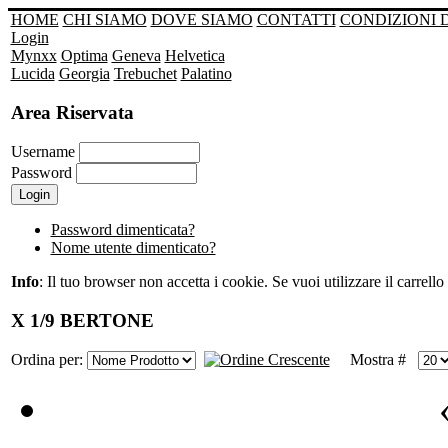
HOME
CHI SIAMO
DOVE SIAMO
CONTATTI
CONDIZIONI 
Login
Mynxx
Optima
Geneva
Helvetica
Lucida
Georgia
Trebuchet
Palatino
Area Riservata
Username
Password
Password dimenticata?
Nome utente dimenticato?
Info
: Il tuo browser non accetta i cookie. Se vuoi utilizzare il carrello 
X 1/9 BERTONE
Ordina per:
Mostra #