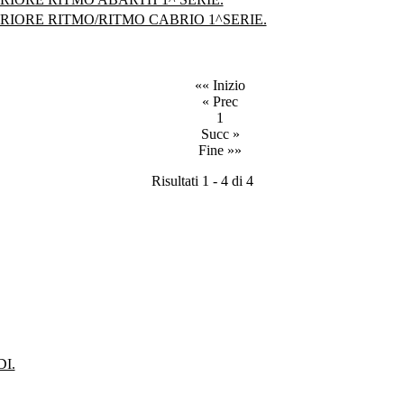
RIORE RITMO/RITMO CABRIO 1^SERIE.
«« Inizio
« Prec
1
Succ »
Fine »»
Risultati 1 - 4 di 4
I.