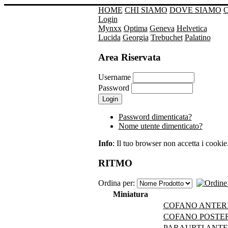
HOME
CHI SIAMO
DOVE SIAMO
Login
Mynxx
Optima
Geneva
Helvetica
Lucida
Georgia
Trebuchet
Palatino
Area Riservata
Username
Password
Password dimenticata?
Nome utente dimenticato?
Info
: Il tuo browser non accetta i cookie. 
RITMO
Ordina per:
Miniatura
COFANO ANTERI
COFANO POSTER
PARAURTI ANTE