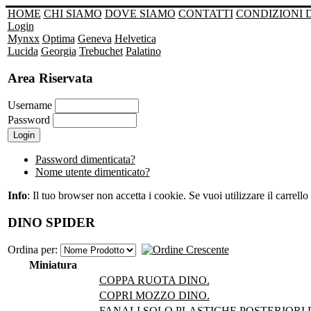
HOME
CHI SIAMO
DOVE SIAMO
CONTATTI
CONDIZIONI 
Login
Mynxx
Optima
Geneva
Helvetica
Lucida
Georgia
Trebuchet
Palatino
Area Riservata
Username
Password
Password dimenticata?
Nome utente dimenticato?
Info
: Il tuo browser non accetta i cookie. Se vuoi utilizzare il carrello 
DINO SPIDER
Ordina per:
Miniatura
COPPA RUOTA DINO.
COPRI MOZZO DINO.
FANALI SOLO PLASTICHE POSTERIORI 