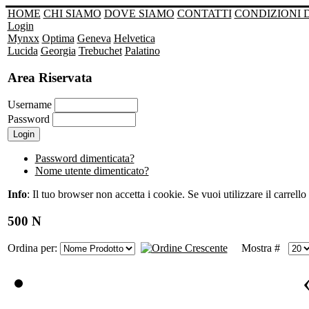
HOME
CHI SIAMO
DOVE SIAMO
CONTATTI
CONDIZIONI 
Login
Mynxx
Optima
Geneva
Helvetica
Lucida
Georgia
Trebuchet
Palatino
Area Riservata
Username
Password
Password dimenticata?
Nome utente dimenticato?
Info
: Il tuo browser non accetta i cookie. Se vuoi utilizzare il carrello 
500 N
Ordina per:
Mostra #