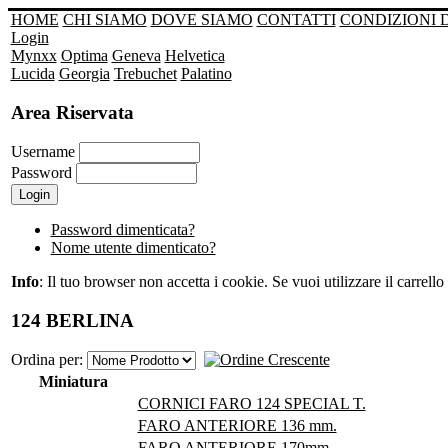
HOME
CHI SIAMO
DOVE SIAMO
CONTATTI
CONDIZIONI 
Login
Mynxx
Optima
Geneva
Helvetica
Lucida
Georgia
Trebuchet
Palatino
Area Riservata
Username
Password
Password dimenticata?
Nome utente dimenticato?
Info
: Il tuo browser non accetta i cookie. Se vuoi utilizzare il carrello 
124 BERLINA
Ordina per:
Miniatura
CORNICI FARO 124 SPECIAL T.
FARO ANTERIORE 136 mm.
FARO ANTERIORE 170mm.