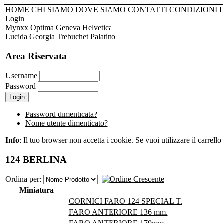
HOME
CHI SIAMO
DOVE SIAMO
CONTATTI
CONDIZIONI 
Login
Mynxx
Optima
Geneva
Helvetica
Lucida
Georgia
Trebuchet
Palatino
Area Riservata
Username
Password
Password dimenticata?
Nome utente dimenticato?
Info
: Il tuo browser non accetta i cookie. Se vuoi utilizzare il carrello 
124 BERLINA
Ordina per:
Miniatura
CORNICI FARO 124 SPECIAL T.
FARO ANTERIORE 136 mm.
FARO ANTERIORE 170mm.