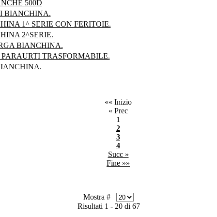
ANCHE 500D
I BIANCHINA.
INA 1^ SERIE CON FERITOIE.
INA 2^SERIE.
GA BIANCHINA.
PARAURTI TRASFORMABILE.
IANCHINA.
«« Inizio
« Prec
1
2
3
4
Succ »
Fine »»
Mostra #
Risultati 1 - 20 di 67