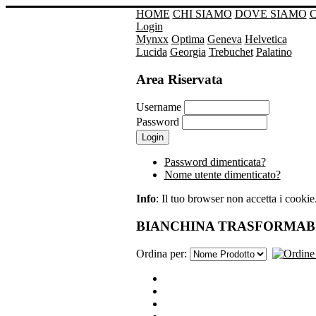
HOME
CHI SIAMO
DOVE SIAMO
Login
Mynxx
Optima
Geneva
Helvetica
Lucida
Georgia
Trebuchet
Palatino
Area Riservata
Username
Password
Password dimenticata?
Nome utente dimenticato?
Info
: Il tuo browser non accetta i cookie. 
BIANCHINA TRASFORMAB
Ordina per: