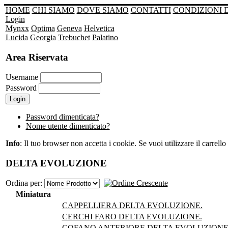
HOME
CHI SIAMO
DOVE SIAMO
CONTATTI
CONDIZIONI 
Login
Mynxx
Optima
Geneva
Helvetica
Lucida
Georgia
Trebuchet
Palatino
Area Riservata
Username
Password
Password dimenticata?
Nome utente dimenticato?
Info
: Il tuo browser non accetta i cookie. Se vuoi utilizzare il carrello 
DELTA EVOLUZIONE
Ordina per:
Miniatura
CAPPELLIERA DELTA EVOLUZIONE.
CERCHI FARO DELTA EVOLUZIONE.
COFANO ANTERIORE DELTA EVOLUZIONE