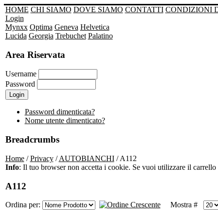
HOME
CHI SIAMO
DOVE SIAMO
CONTATTI
CONDIZIONI 
Login
Mynxx
Optima
Geneva
Helvetica
Lucida
Georgia
Trebuchet
Palatino
Area Riservata
Username
Password
Password dimenticata?
Nome utente dimenticato?
Breadcrumbs
Home
/
Privacy
/
AUTOBIANCHI
/ A112
Info
: Il tuo browser non accetta i cookie. Se vuoi utilizzare il carrello 
A112
Ordina per:
Mostra #