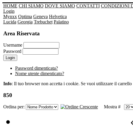
HOME
CHI SIAMO
DOVE SIAMO
CONTATTI
CONDIZIONI 
Login
Mynxx
Optima
Geneva
Helvetica
Lucida
Georgia
Trebuchet
Palatino
Area Riservata
Username
Password
Password dimenticata?
Nome utente dimenticato?
Info
: Il tuo browser non accetta i cookie. Se vuoi utilizzare il carrello 
850
Ordina per:
Mostra #