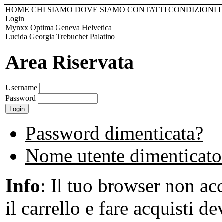
HOME
CHI SIAMO
DOVE SIAMO
CONTATTI
CONDIZIONI 
Login
Mynxx
Optima
Geneva
Helvetica
Lucida
Georgia
Trebuchet
Palatino
Area Riservata
Username
Password
Password dimenticata?
Nome utente dimenticato
Info
: Il tuo browser non acc
il carrello e fare acquisti de