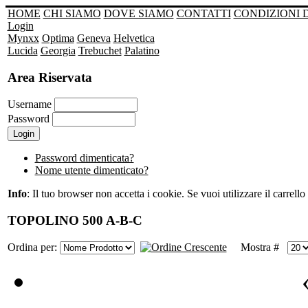
HOME
CHI SIAMO
DOVE SIAMO
CONTATTI
CONDIZIONI 
Login
Mynxx
Optima
Geneva
Helvetica
Lucida
Georgia
Trebuchet
Palatino
Area Riservata
Username
Password
Password dimenticata?
Nome utente dimenticato?
Info
: Il tuo browser non accetta i cookie. Se vuoi utilizzare il carrello 
TOPOLINO 500 A-B-C
Ordina per:
Mostra #