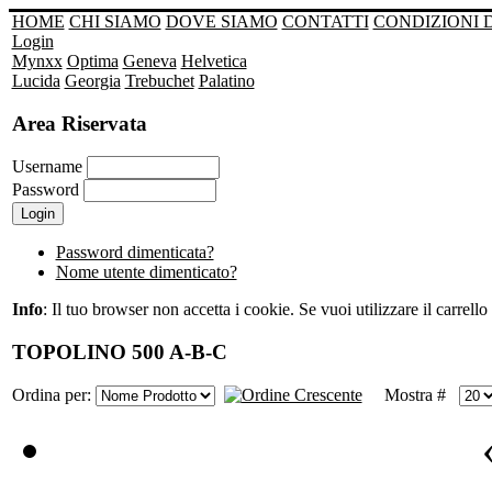
HOME
CHI SIAMO
DOVE SIAMO
CONTATTI
CONDIZIONI 
Login
Mynxx
Optima
Geneva
Helvetica
Lucida
Georgia
Trebuchet
Palatino
Area Riservata
Username
Password
Password dimenticata?
Nome utente dimenticato?
Info
: Il tuo browser non accetta i cookie. Se vuoi utilizzare il carrello 
TOPOLINO 500 A-B-C
Ordina per:
Mostra #