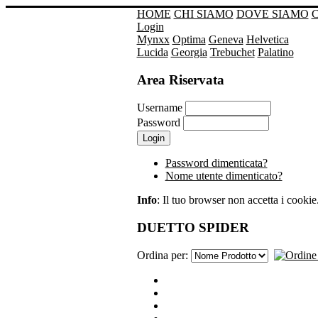
HOME
CHI SIAMO
DOVE SIAMO
Login
Mynxx
Optima
Geneva
Helvetica
Lucida
Georgia
Trebuchet
Palatino
Area Riservata
Username
Password
Password dimenticata?
Nome utente dimenticato?
Info
: Il tuo browser non accetta i cookie. 
DUETTO SPIDER
Ordina per: