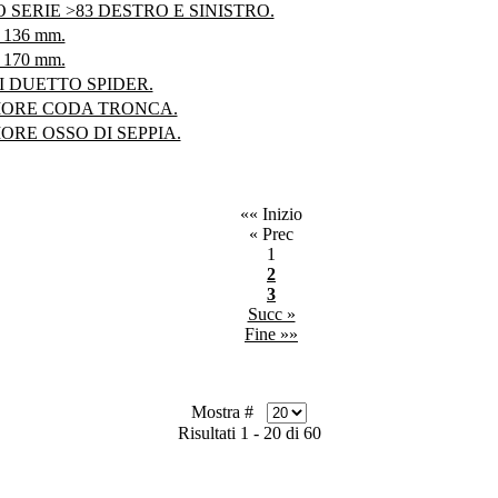
 SERIE >83 DESTRO E SINISTRO.
136 mm.
170 mm.
 DUETTO SPIDER.
IORE CODA TRONCA.
ORE OSSO DI SEPPIA.
«« Inizio
« Prec
1
2
3
Succ »
Fine »»
Mostra #
Risultati 1 - 20 di 60