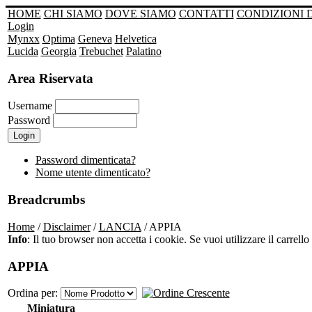
HOME
CHI SIAMO
DOVE SIAMO
CONTATTI
CONDIZIONI 
Login
Mynxx
Optima
Geneva
Helvetica
Lucida
Georgia
Trebuchet
Palatino
Area Riservata
Username
Password
Password dimenticata?
Nome utente dimenticato?
Breadcrumbs
Home
/
Disclaimer
/
LANCIA
/ APPIA
Info
: Il tuo browser non accetta i cookie. Se vuoi utilizzare il carrello 
APPIA
Ordina per:
Miniatura