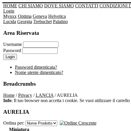
HOME
CHI SIAMO
DOVE SIAMO
CONTATTI
CONDIZIONI 
Login
Mynxx
Optima
Geneva
Helvetica
Lucida
Georgia
Trebuchet
Palatino
Area Riservata
Username
Password
Password dimenticata?
Nome utente dimenticato?
Breadcrumbs
Home
/
Privacy
/
LANCIA
/ AURELIA
Info
: Il tuo browser non accetta i cookie. Se vuoi utilizzare il carrello 
AURELIA
Ordina per:
Miniatura