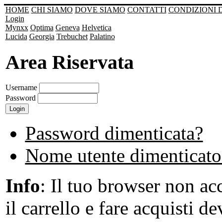
HOME
CHI SIAMO
DOVE SIAMO
CONTATTI
CONDIZIONI 
Login
Mynxx
Optima
Geneva
Helvetica
Lucida
Georgia
Trebuchet
Palatino
Area Riservata
Username
Password
Password dimenticata?
Nome utente dimenticato
Info
: Il tuo browser non acc
il carrello e fare acquisti de