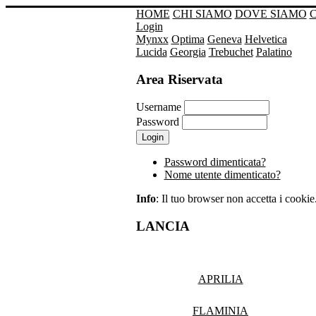
HOME
CHI SIAMO
DOVE SIAMO
Login
Mynxx
Optima
Geneva
Helvetica
Lucida
Georgia
Trebuchet
Palatino
Area Riservata
Username
Password
Password dimenticata?
Nome utente dimenticato?
Info
: Il tuo browser non accetta i cookie. 
LANCIA
APRILIA
FLAMINIA