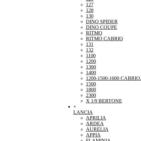
127
128
130
DINO SPIDER
DINO COUPE
RITMO
RITMO CABRIO
131
132
1100
1200
1300
1400
1200-1500-1600 CABRIO
1500
1800
2300
X 1/9 BERTONE
+
LANCIA
APRILIA
ARDEA
AURELIA
APPIA
FLAMINIA