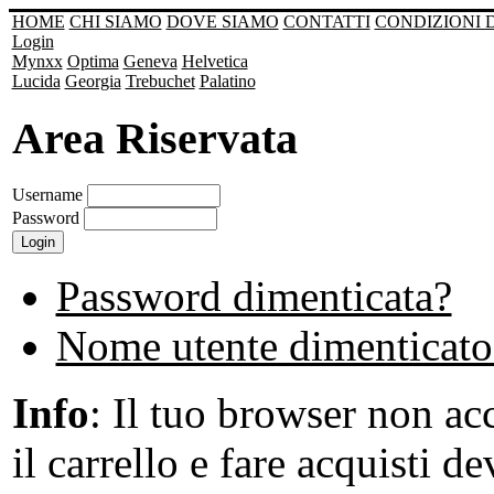
HOME
CHI SIAMO
DOVE SIAMO
CONTATTI
CONDIZIONI 
Login
Mynxx
Optima
Geneva
Helvetica
Lucida
Georgia
Trebuchet
Palatino
Area Riservata
Username
Password
Password dimenticata?
Nome utente dimenticato
Info
: Il tuo browser non acc
il carrello e fare acquisti de