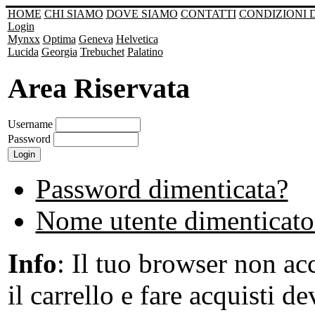
HOME
CHI SIAMO
DOVE SIAMO
CONTATTI
CONDIZIONI 
Login
Mynxx
Optima
Geneva
Helvetica
Lucida
Georgia
Trebuchet
Palatino
Area Riservata
Username
Password
Password dimenticata?
Nome utente dimenticato
Info
: Il tuo browser non acc
il carrello e fare acquisti de