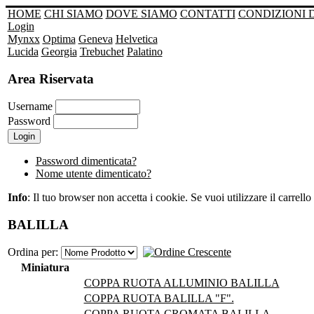
HOME
CHI SIAMO
DOVE SIAMO
CONTATTI
CONDIZIONI 
Login
Mynxx
Optima
Geneva
Helvetica
Lucida
Georgia
Trebuchet
Palatino
Area Riservata
Username
Password
Password dimenticata?
Nome utente dimenticato?
Info
: Il tuo browser non accetta i cookie. Se vuoi utilizzare il carrello 
BALILLA
Ordina per:
Miniatura
COPPA RUOTA ALLUMINIO BALILLA
COPPA RUOTA BALILLA "F".
COPPA RUOTA CROMATA BALILLA