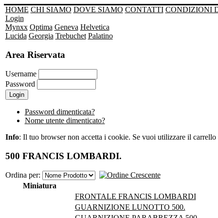
HOME
CHI SIAMO
DOVE SIAMO
CONTATTI
CONDIZIONI 
Login
Mynxx
Optima
Geneva
Helvetica
Lucida
Georgia
Trebuchet
Palatino
Area Riservata
Username
Password
Password dimenticata?
Nome utente dimenticato?
Info
: Il tuo browser non accetta i cookie. Se vuoi utilizzare il carrello 
500 FRANCIS LOMBARDI.
Ordina per:
Miniatura
FRONTALE FRANCIS LOMBARDI
GUARNIZIONE LUNOTTO 500.
GUARNIZIONE PARABREZZA 500.