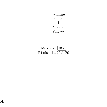
«« Inizio
« Prec
1
Succ »
Fine »»
Mostra #
Risultati 1 - 20 di 20
I.