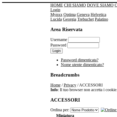
HOME
CHI SIAMO
DOVE SIAMO
Login
Mynxx
Optima
Geneva
Helvetica
Lucida
Georgia
Trebuchet
Palatino
Area Riservata
Username
Password
Password dimenticata?
Nome utente dimenticato?
Breadcrumbs
Home
/
Privacy
/ ACCESSORI
Info
: Il tuo browser non accetta i cookie. 
ACCESSORI
Ordina per:
Miniatura