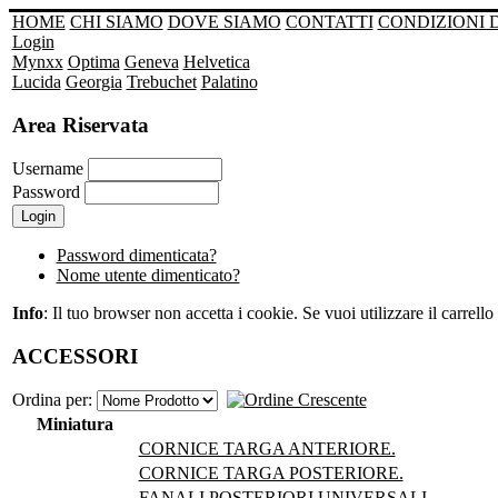
HOME
CHI SIAMO
DOVE SIAMO
CONTATTI
CONDIZIONI 
Login
Mynxx
Optima
Geneva
Helvetica
Lucida
Georgia
Trebuchet
Palatino
Area Riservata
Username
Password
Password dimenticata?
Nome utente dimenticato?
Info
: Il tuo browser non accetta i cookie. Se vuoi utilizzare il carrello 
ACCESSORI
Ordina per:
Miniatura
CORNICE TARGA ANTERIORE.
CORNICE TARGA POSTERIORE.
FANALI POSTERIORI UNIVERSALI.