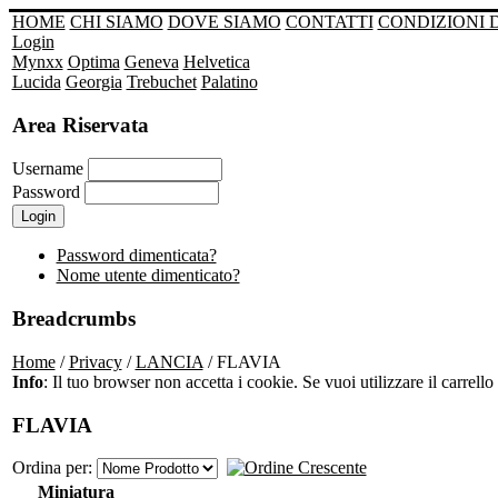
HOME
CHI SIAMO
DOVE SIAMO
CONTATTI
CONDIZIONI 
Login
Mynxx
Optima
Geneva
Helvetica
Lucida
Georgia
Trebuchet
Palatino
Area Riservata
Username
Password
Password dimenticata?
Nome utente dimenticato?
Breadcrumbs
Home
/
Privacy
/
LANCIA
/ FLAVIA
Info
: Il tuo browser non accetta i cookie. Se vuoi utilizzare il carrello 
FLAVIA
Ordina per:
Miniatura