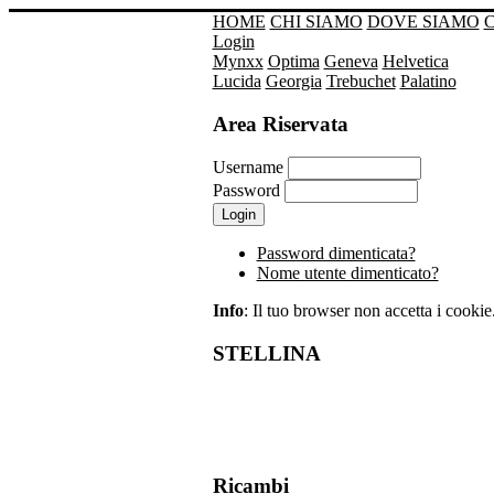
HOME
CHI SIAMO
DOVE SIAMO
Login
Mynxx
Optima
Geneva
Helvetica
Lucida
Georgia
Trebuchet
Palatino
Area Riservata
Username
Password
Password dimenticata?
Nome utente dimenticato?
Info
: Il tuo browser non accetta i cookie. 
STELLINA
Ricambi