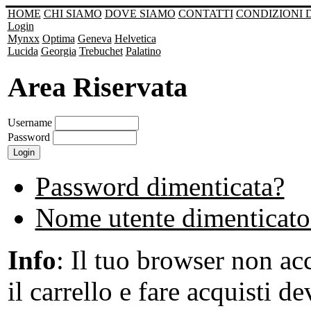
HOME
CHI SIAMO
DOVE SIAMO
CONTATTI
CONDIZIONI 
Login
Mynxx
Optima
Geneva
Helvetica
Lucida
Georgia
Trebuchet
Palatino
Area Riservata
Username
Password
Password dimenticata?
Nome utente dimenticato
Info
: Il tuo browser non acc
il carrello e fare acquisti de