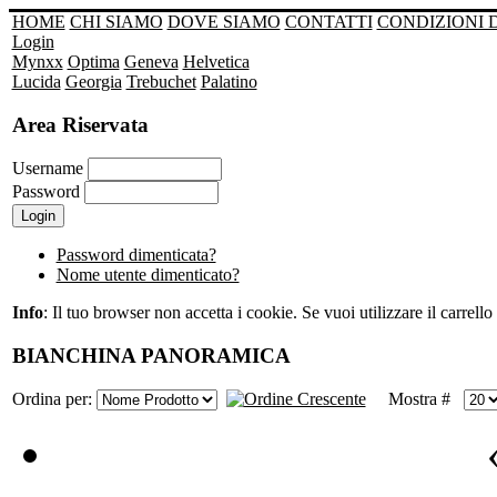
HOME
CHI SIAMO
DOVE SIAMO
CONTATTI
CONDIZIONI 
Login
Mynxx
Optima
Geneva
Helvetica
Lucida
Georgia
Trebuchet
Palatino
Area Riservata
Username
Password
Password dimenticata?
Nome utente dimenticato?
Info
: Il tuo browser non accetta i cookie. Se vuoi utilizzare il carrello 
BIANCHINA PANORAMICA
Ordina per:
Mostra #