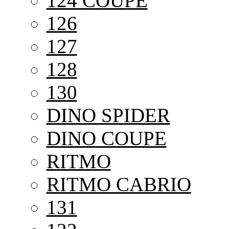
124 COUPE
126
127
128
130
DINO SPIDER
DINO COUPE
RITMO
RITMO CABRIO
131