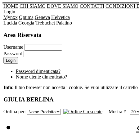
HOME
CHI SIAMO
DOVE SIAMO
CONTATTI
CONDIZIONI 
Login
Mynxx
Optima
Geneva
Helvetica
Lucida
Georgia
Trebuchet
Palatino
Area Riservata
Username
Password
Password dimenticata?
Nome utente dimenticato?
Info
: Il tuo browser non accetta i cookie. Se vuoi utilizzare il carrello 
GIULIA BERLINA
Ordina per:
Mostra #