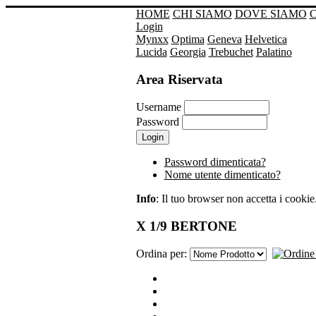
HOME
CHI SIAMO
DOVE SIAMO
Login
Mynxx
Optima
Geneva
Helvetica
Lucida
Georgia
Trebuchet
Palatino
Area Riservata
Username
Password
Password dimenticata?
Nome utente dimenticato?
Info
: Il tuo browser non accetta i cookie. 
X 1/9 BERTONE
Ordina per: