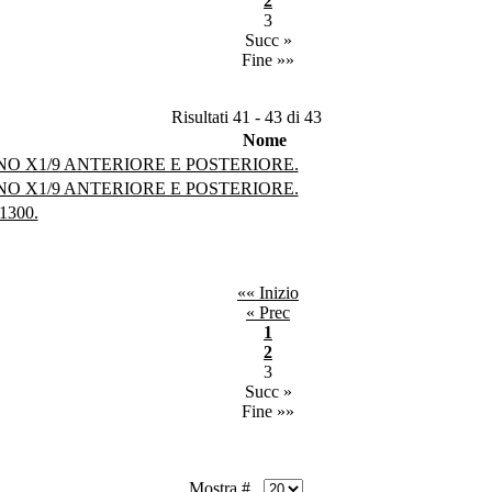
2
3
Succ »
Fine »»
Risultati 41 - 43 di 43
Nome
O X1/9 ANTERIORE E POSTERIORE.
O X1/9 ANTERIORE E POSTERIORE.
1300.
«« Inizio
« Prec
1
2
3
Succ »
Fine »»
Mostra #