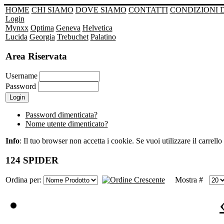
HOME
CHI SIAMO
DOVE SIAMO
CONTATTI
CONDIZIONI 
Login
Mynxx
Optima
Geneva
Helvetica
Lucida
Georgia
Trebuchet
Palatino
Area Riservata
Username
Password
Password dimenticata?
Nome utente dimenticato?
Info
: Il tuo browser non accetta i cookie. Se vuoi utilizzare il carrello 
124 SPIDER
Ordina per:
Mostra #