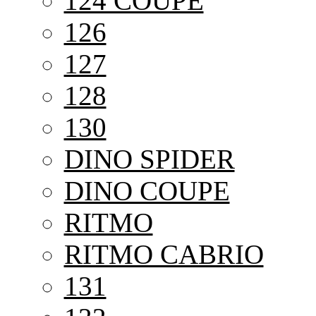
124 COUPE
126
127
128
130
DINO SPIDER
DINO COUPE
RITMO
RITMO CABRIO
131