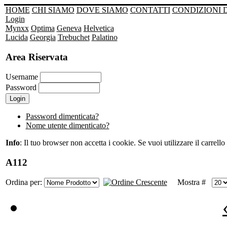
HOME
CHI SIAMO
DOVE SIAMO
CONTATTI
CONDIZIONI 
Login
Mynxx
Optima
Geneva
Helvetica
Lucida
Georgia
Trebuchet
Palatino
Area Riservata
Username
Password
Password dimenticata?
Nome utente dimenticato?
Info
: Il tuo browser non accetta i cookie. Se vuoi utilizzare il carrello 
A112
Ordina per:
Mostra #