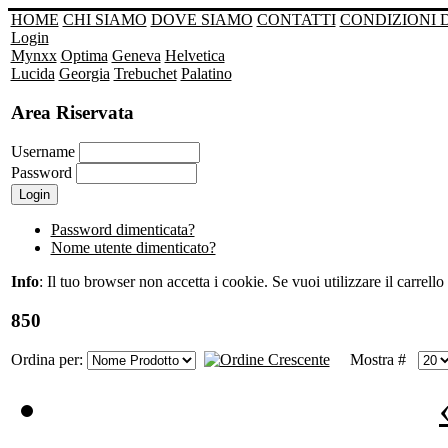
HOME
CHI SIAMO
DOVE SIAMO
CONTATTI
CONDIZIONI 
Login
Mynxx
Optima
Geneva
Helvetica
Lucida
Georgia
Trebuchet
Palatino
Area Riservata
Username
Password
Password dimenticata?
Nome utente dimenticato?
Info
: Il tuo browser non accetta i cookie. Se vuoi utilizzare il carrello 
850
Ordina per:
Mostra #