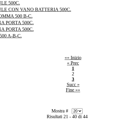
LE 500C.
LE CON VANO BATTERIA 500C.
OMMA 500 B-C.
A PORTA 500C.
A PORTA 500C.
00 A-B-C.
«« Inizio
« Prec
1
2
3
Succ »
Fine »»
Mostra #
Risultati 21 - 40 di 44