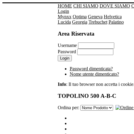
HOME
CHI SIAMO
DOVE SIAMO
Login
Mynxx
Optima
Geneva
Helvetica
Lucida
Georgia
Trebuchet
Palatino
Area Riservata
Username
Password
Password dimenticata?
Nome utente dimenticato?
Info
: Il tuo browser non accetta i cookie. 
TOPOLINO 500 A-B-C
Ordina per: