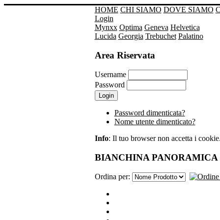
HOME
CHI SIAMO
DOVE SIAMO
Login
Mynxx
Optima
Geneva
Helvetica
Lucida
Georgia
Trebuchet
Palatino
Area Riservata
Username
Password
Password dimenticata?
Nome utente dimenticato?
Info
: Il tuo browser non accetta i cookie. 
BIANCHINA PANORAMICA
Ordina per: